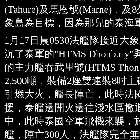
(Tahure)及馬恩號(Marne)
象島為目標，因為那兒的泰海
1月17日晨0530法艦隊接近
沉了泰軍的"HTMS Dhonbury
的主力艦吞武里號(HTMS Th
2,500噸，裝備2座雙連裝8吋
引燃大火，艦長陣亡，此時法
援，泰艦邊開火邊往淺水區撤
中，此時泰國空軍飛機來襲，
艦，陣亡300人，法艦隊完全